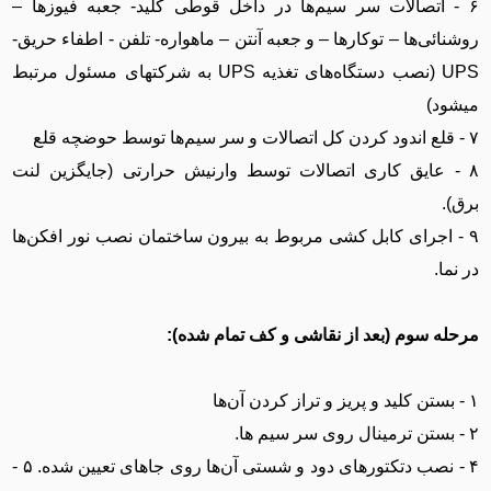
۶ - اتصالات سر سیم‌ها در داخل قوطی کلید- جعبه فیوز‌ها –
روشنائی‌ها – توکار‌ها – و جعبه آنتن – ماهواره- تلفن - اطفاء حریق-
UPS (نصب دستگاه‌های تغذیه UPS به شرکتهای مسئول مرتبط
میشود)
۷ - قلع اندود کردن کل اتصالات و سر سیم‌ها توسط حوضچه قلع
۸ - عایق کاری اتصالات توسط وارنیش حرارتی (جایگزین لنت
برق).
۹ - اجرای کابل کشی مربوط به بیرون ساختمان نصب نور افکن‌ها
در نما.
مرحله سوم (بعد از نقاشی و کف تمام شده):
۱ - بستن کلید و پریز و تراز کردن آن‌ها
۲ - بستن ترمینال روی سر سیم ها.
۴ - نصب دتکتور‌های دود و شستی آن‌ها روی جاهای تعیین شده. ۵ -