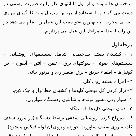
ساختمان ها نموده و از اول تا انتهای کار را به صورت رسمی در
دست می گیرد و با استفاده از بهترین متریال و به کارگیری نیروی
انسانی مجرب به بهترین نحو ممنم این عمل را انجام می دهد در
این راستا ابتدا به مراحل این عمل می پردازیم.
مرحله اول:
۱ - کشیدن نقشه ساختمانی شامل سیستمهای روشنائی –
سیستم‌های صوتی - سوکتهای برق – تلفن – آنتن – آیفون – فن
کوئیل‌ها – اطفاء حریق – برق اضطراری و موتور خانه.
۲ - اجرای نقشه روی کار.
۳ - تراز کردن کل قوطی کلید‌ها و کشیدن خطِ تراز با چک لاین.
۴ - شیار زدن مسیر لوله‌ها با شابلون ودستگاه شیارزن.
۵ - کندن قوطی کلید‌ها با دستگاه.
۶ - سوراخ کردن روشنائی سقفی توسط دستگاه (در مورد سقف
کاذب، روی سقف ساپورت خورده و روی آن لوله فیکس میشود).
۷ - نصب قوطی کلید روی دیوار توسط شابلون و تراز کردن دقیق